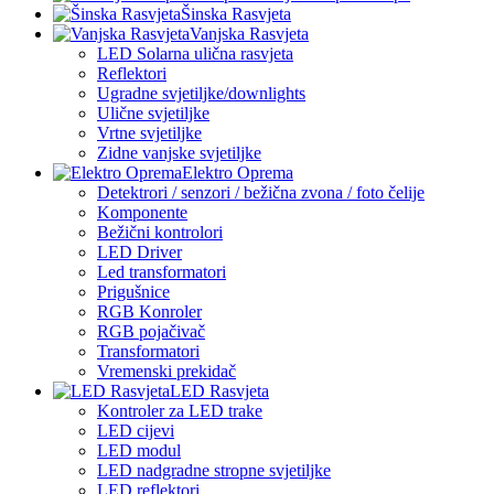
Šinska Rasvjeta
Vanjska Rasvjeta
LED Solarna ulična rasvjeta
Reflektori
Ugradne svjetiljke/downlights
Ulične svjetiljke
Vrtne svjetiljke
Zidne vanjske svjetiljke
Elektro Oprema
Detektrori / senzori / bežična zvona / foto čelije
Komponente
Bežični kontrolori
LED Driver
Led transformatori
Prigušnice
RGB Konroler
RGB pojačivač
Transformatori
Vremenski prekidač
LED Rasvjeta
Kontroler za LED trake
LED cijevi
LED modul
LED nadgradne stropne svjetiljke
LED reflektori