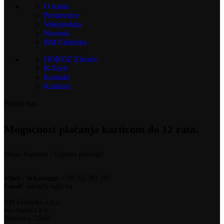
O nama
Prodavnice
Veleprodaja
Novosti
BM Elektrika
HOROZ Electric
B-Tech
Kontakt
Katalozi
Pratite nas:
Mogućnost plaćanja karticom do 12 rata.
Monri Payment - Sigurno plaćanje!
Viber / Whatsapp:
+387 63 392 505
Email:
info@b-light.ba
BM Elektrika d.o.o.
Ive Andrića b.b.
Busovača 72260