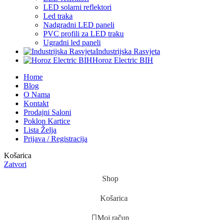
LED solarni reflektori
Led traka
Nadgradni LED paneli
PVC profili za LED traku
Ugradni led paneli
Industrijska Rasvjeta
Horoz Electric BIH
Home
Blog
O Nama
Kontakt
Prodajni Saloni
Poklon Kartice
Lista Želja
Prijava / Registracija
Košarica
Zatvori
Shop
Košarica
Moj račun