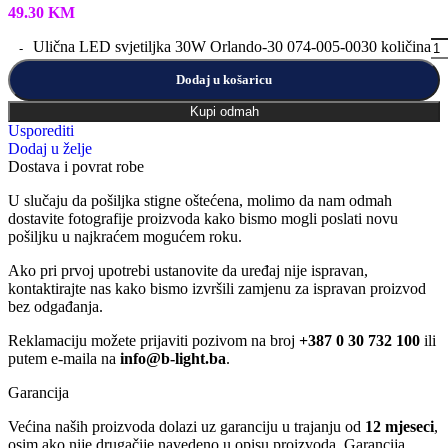
49.30
KM
Ulična LED svjetiljka 30W Orlando-30 074-005-0030 količina
Dodaj u košaricu
Kupi odmah
Usporediti
Dodaj u želje
Dostava i povrat robe
U slučaju da pošiljka stigne oštećena, molimo da nam odmah
dostavite fotografije proizvoda kako bismo mogli poslati novu
pošiljku u najkraćem mogućem roku.
Ako pri prvoj upotrebi ustanovite da uređaj nije ispravan,
kontaktirajte nas kako bismo izvršili zamjenu za ispravan proizvod
bez odgađanja.
Reklamaciju možete prijaviti pozivom na broj
+387 0 30 732 100
ili
putem e-maila na
info@b-light.ba
.
Garancija
Većina naših proizvoda dolazi uz garanciju u trajanju od
12 mjeseci
,
osim ako nije drugačije navedeno u opisu proizvoda. Garancija