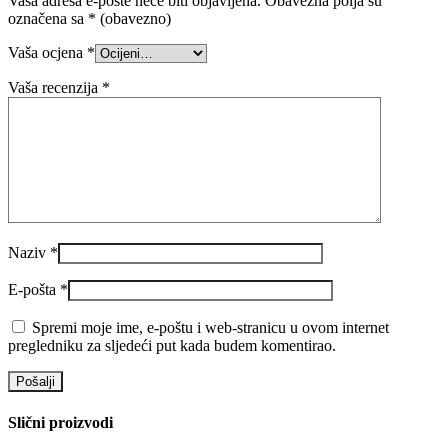
Vaša adresa e-pošte neće biti objavljena.
Obavezna polja su
označena sa
* (obavezno)
Vaša ocjena
*
Vaša recenzija
*
Naziv
*
E-pošta
*
Spremi moje ime, e-poštu i web-stranicu u ovom internet
pregledniku za sljedeći put kada budem komentirao.
Slični proizvodi