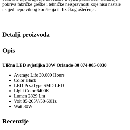
pokriva fabričke greške i tehničke neispravnosti koje nisu nastale
uslijed nepravilnog korištenja ili fizičkog oštećenja.
Detalji proizvoda
Opis
Ulična LED svjetiljka 30W Orlando-30 074-005-0030
Average Life
30.000 Hours
Color
Black
LED Pcs./Type
SMD LED
Light Color
6400K
Lumen
2829 Lm
Volt
85-265V/50-60Hz
Watt
30W
Recenzije