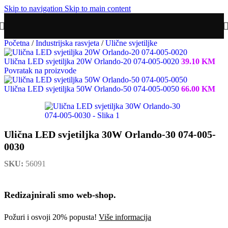
Skip to navigation
Skip to main content
Početna
/
Industrijska rasvjeta
/
Ulične svjetiljke
Ulična LED svjetiljka 20W Orlando-20 074-005-0020
39.10
KM
Povratak na proizvode
Ulična LED svjetiljka 50W Orlando-50 074-005-0050
66.00
KM
Ulična LED svjetiljka 30W Orlando-30 074-005-
0030
SKU:
56091
Redizajnirali smo web-shop.
Požuri i osvoji 20% popusta!
Više informacija