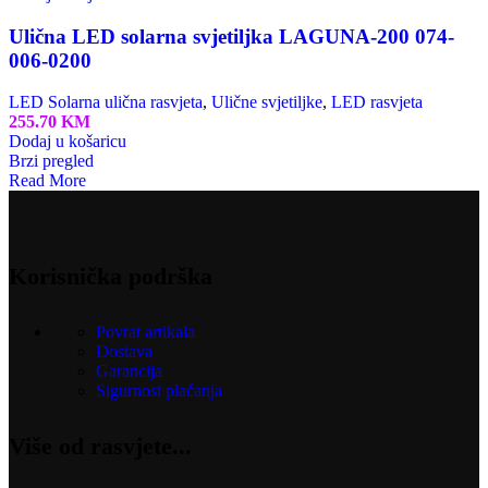
Ulična LED solarna svjetiljka LAGUNA-200 074-
006-0200
LED Solarna ulična rasvjeta
,
Ulične svjetiljke
,
LED rasvjeta
255.70
KM
Dodaj u košaricu
Brzi pregled
Read More
Korisnička podrška
Povrat artikala
Dostava
Garancija
Sigurnost plaćanja
Više od rasvjete...