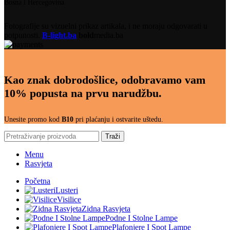
Bosna i Hercegovina
Fotografije su vizuelni prikaz artikala, i ne moraju odgovarati u
potpunosti.
B-light.ba
bold
media.ba
Kao znak dobrodošlice, odobravamo vam
10% popusta na prvu narudžbu.
Unesite promo kod
B10
pri plaćanju i ostvarite uštedu.
Traži
Menu
Rasvjeta
Početna
Lusteri
Visilice
Zidna Rasvjeta
Podne I Stolne Lampe
Plafonjere I Spot Lampe