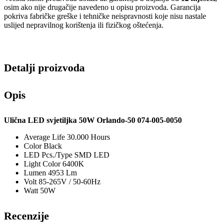
osim ako nije drugačije navedeno u opisu proizvoda. Garancija
pokriva fabričke greške i tehničke neispravnosti koje nisu nastale
uslijed nepravilnog korištenja ili fizičkog oštećenja.
Detalji proizvoda
Opis
Ulična LED svjetiljka 50W Orlando-50 074-005-0050
Average Life
30.000 Hours
Color
Black
LED Pcs./Type
SMD LED
Light Color
6400K
Lumen
4953 Lm
Volt
85-265V / 50-60Hz
Watt
50W
Recenzije