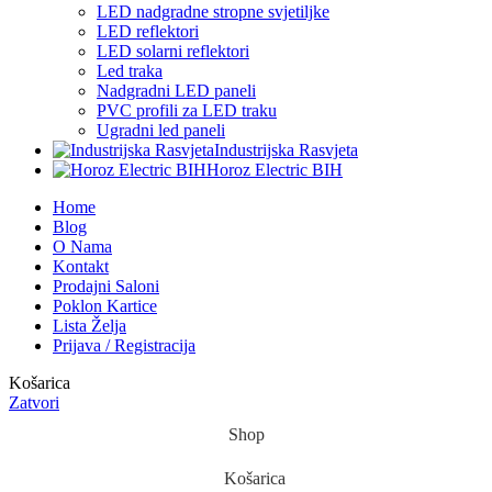
LED nadgradne stropne svjetiljke
LED reflektori
LED solarni reflektori
Led traka
Nadgradni LED paneli
PVC profili za LED traku
Ugradni led paneli
Industrijska Rasvjeta
Horoz Electric BIH
Home
Blog
O Nama
Kontakt
Prodajni Saloni
Poklon Kartice
Lista Želja
Prijava / Registracija
Košarica
Zatvori
Shop
Košarica