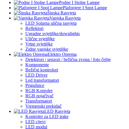
Podne I Stolne Lampe
Plafonjere I Spot Lampe
Šinska Rasvjeta
Vanjska Rasvjeta
LED Solarna ulična rasvjeta
Reflektori
Ugradne svjetiljke/downlights
Ulične svjetiljke
Vrtne svjetiljke
Zidne vanjske svjetiljke
Elektro Oprema
Detektrori / senzori / bežična zvona / foto čelije
Komponente
Bežični kontrolori
LED Driver
Led transformatori
Prigušnice
RGB Konroler
RGB pojačivač
Transformatori
Vremenski prekidač
LED Rasvjeta
Kontroler za LED trake
LED cijevi
LED modul