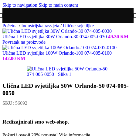
Skip to navigation
Skip to main content
Početna
/
Industrijska rasvjeta
/
Ulične svjetiljke
Ulična LED svjetiljka 30W Orlando-30 074-005-0030
49.30
KM
Povratak na proizvode
Ulična LED svjetiljka 100W Orlando-100 074-005-0100
142.00
KM
Ulična LED svjetiljka 50W Orlando-50 074-005-
0050
SKU:
56092
Redizajnirali smo web-shop.
Požuri i osvoji 20% popusta!
Više informacija