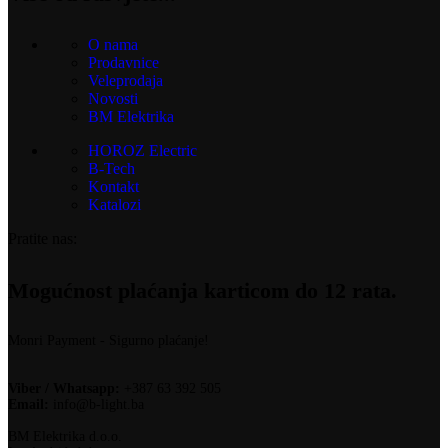
O nama
Prodavnice
Veleprodaja
Novosti
BM Elektrika
HOROZ Electric
B-Tech
Kontakt
Katalozi
Pratite nas:
Mogućnost plaćanja karticom do 12 rata.
Monri Payment - Sigurno plaćanje!
Viber / Whatsapp:
+387 63 392 505
Email:
info@b-light.ba
BM Elektrika d.o.o.