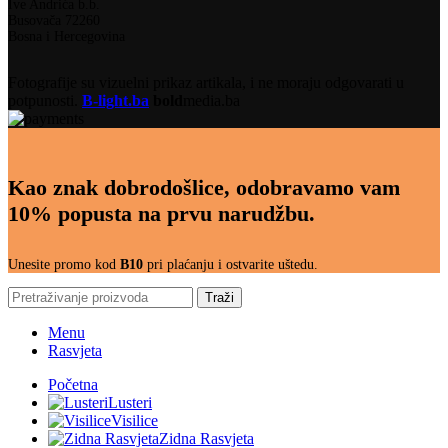
Ive Andrića b.b.
Busovača 72260
Bosna i Hercegovina
Fotografije su vizuelni prikaz artikala, i ne moraju odgovarati u
potpunosti.
B-light.ba
bold
media.ba
Kao znak dobrodošlice, odobravamo vam
10% popusta na prvu narudžbu.
Unesite promo kod
B10
pri plaćanju i ostvarite uštedu.
Traži
Menu
Rasvjeta
Početna
Lusteri
Visilice
Zidna Rasvjeta