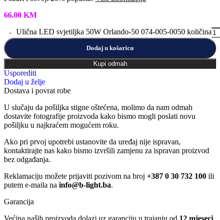
66.00
KM
Ulična LED svjetiljka 50W Orlando-50 074-005-0050 količina
Dodaj u košaricu
Kupi odmah
Usporediti
Dodaj u želje
Dostava i povrat robe
U slučaju da pošiljka stigne oštećena, molimo da nam odmah
dostavite fotografije proizvoda kako bismo mogli poslati novu
pošiljku u najkraćem mogućem roku.
Ako pri prvoj upotrebi ustanovite da uređaj nije ispravan,
kontaktirajte nas kako bismo izvršili zamjenu za ispravan proizvod
bez odgađanja.
Reklamaciju možete prijaviti pozivom na broj
+387 0 30 732 100
ili
putem e-maila na
info@b-light.ba
.
Garancija
Većina naših proizvoda dolazi uz garanciju u trajanju od
12 mjeseci
,