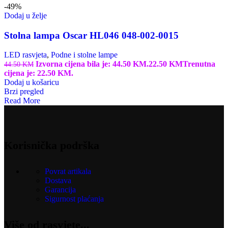
-49%
Dodaj u želje
Stolna lampa Oscar HL046 048-002-0015
LED rasvjeta
,
Podne i stolne lampe
Izvorna cijena bila je: 44.50 KM.
22.50
KM
Trenutna
44.50
KM
cijena je: 22.50 KM.
Dodaj u košaricu
Brzi pregled
Read More
Korisnička podrška
Povrat artikala
Dostava
Garancija
Sigurnost plaćanja
Više od rasvjete...