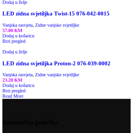
Dodaj u želje
LED zidna svjetiljka Twist-15 076-042-0015
Vanjska rasvjeta
,
Zidne vanjske svjetiljke
57.00
KM
Dodaj u košaricu
Brzi pregled
Dodaj u želje
LED zidna svjetiljka Proton-2 076-039-0002
Vanjska rasvjeta
,
Zidne vanjske svjetiljke
23.20
KM
Dodaj u košaricu
Brzi pregled
Read More
Korisnička podrška