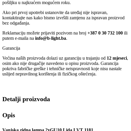
pošiljku u najkraćem mogućem roku.
Ako pri prvoj upotrebi ustanovite da uređaj nije ispravan,
kontaktirajte nas kako bismo izvršili zamjenu za ispravan proizvod
bez odgađanja.
Reklamaciju možete prijaviti pozivom na broj
+387 0 30 732 100
ili
putem e-maila na
info@b-light.ba
.
Garancija
Većina naših proizvoda dolazi uz garanciju u trajanju od
12 mjeseci
,
osim ako nije drugačije navedeno u opisu proizvoda. Garancija
pokriva fabričke greške i tehničke neispravnosti koje nisu nastale
uslijed nepravilnog korištenja ili fizičkog oštećenja.
Detalji proizvoda
Opis
Vanjska zidna lampa 2xGU10 Lida LVT 1181