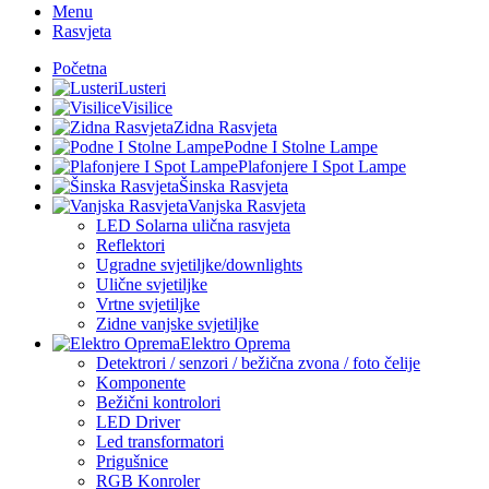
Menu
Rasvjeta
Početna
Lusteri
Visilice
Zidna Rasvjeta
Podne I Stolne Lampe
Plafonjere I Spot Lampe
Šinska Rasvjeta
Vanjska Rasvjeta
LED Solarna ulična rasvjeta
Reflektori
Ugradne svjetiljke/downlights
Ulične svjetiljke
Vrtne svjetiljke
Zidne vanjske svjetiljke
Elektro Oprema
Detektrori / senzori / bežična zvona / foto čelije
Komponente
Bežični kontrolori
LED Driver
Led transformatori
Prigušnice
RGB Konroler