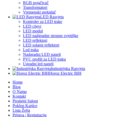
RGB pojačivač
Transformatori
Vremenski prekidač
LED Rasvjeta
Kontroler za LED trake
LED cijevi
LED modul
LED nadgradne stropne svjetiljke
LED reflektori
LED solarni reflektori
Led traka
Nadgradni LED paneli
PVC profili za LED traku
Ugradni led paneli
Industrijska Rasvjeta
Horoz Electric BIH
Home
Blog
O Nama
Kontakt
Prodajni Saloni
Poklon Kartice
Lista Želja
Prijava / Registracija