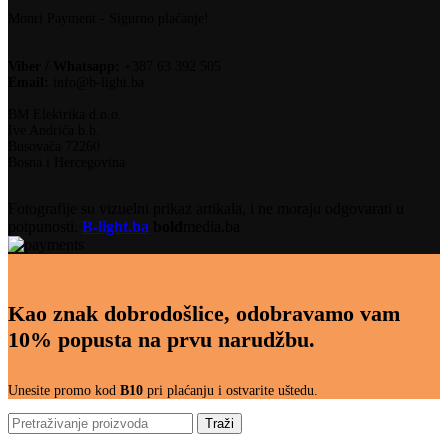
Monri Payment - Sigurno plaćanje!
Viber / Whatsapp:
+387 63 392 505
Email:
info@b-light.ba
BM Elektrika d.o.o.
Ive Andrića b.b.
Busovača 72260
Bosna i Hercegovina
Fotografije su vizuelni prikaz artikala, i ne moraju odgovarati u
potpunosti.
B-light.ba
bold
media.ba
Kao znak dobrodošlice, odobravamo vam
10% popusta na prvu narudžbu.
Unesite promo kod
B10
pri plaćanju i ostvarite uštedu.
Traži