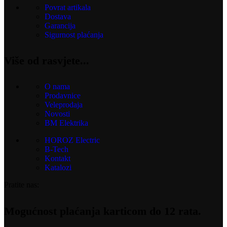
Povrat artikala
Dostava
Garancija
Sigurnost plaćanja
Više od rasvjete...
O nama
Prodavnice
Veleprodaja
Novosti
BM Elektrika
HOROZ Electric
B-Tech
Kontakt
Katalozi
Pratite nas:
Mogućnost plaćanja karticom do 12 rata.