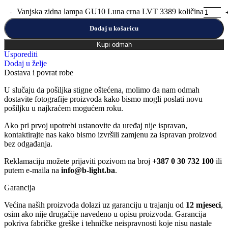
Vanjska zidna lampa GU10 Luna crna LVT 3389 količina
Dodaj u košaricu
Kupi odmah
Usporediti
Dodaj u želje
Dostava i povrat robe
U slučaju da pošiljka stigne oštećena, molimo da nam odmah
dostavite fotografije proizvoda kako bismo mogli poslati novu
pošiljku u najkraćem mogućem roku.
Ako pri prvoj upotrebi ustanovite da uređaj nije ispravan,
kontaktirajte nas kako bismo izvršili zamjenu za ispravan proizvod
bez odgađanja.
Reklamaciju možete prijaviti pozivom na broj
+387 0 30 732 100
ili
putem e-maila na
info@b-light.ba
.
Garancija
Većina naših proizvoda dolazi uz garanciju u trajanju od
12 mjeseci
,
osim ako nije drugačije navedeno u opisu proizvoda. Garancija
pokriva fabričke greške i tehničke neispravnosti koje nisu nastale