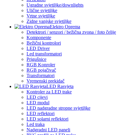
Ugradne svjetiljke/downlights
Ulične svjetiljke
Vrtne svjetiljke
Zidne vanjske svjetiljke
Elektro Oprema
Detektrori / senzori / bežična zvona / foto čelije
Komponente
Bežični kontrolori
LED Driver
Led transformatori
Prigušnice
RGB Konroler
RGB pojačivač
Transformatori
Vremenski prekidač
LED Rasvjeta
Kontroler za LED trake
LED cijevi
LED modul
LED nadgradne stropne svjetiljke
LED reflektori
LED solarni reflektori
Led traka
Nadgradni LED paneli