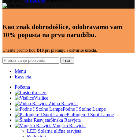
potpunosti.
B-light.ba
bold
media.ba
Kao znak dobrodošlice, odobravamo vam
10% popusta na prvu narudžbu.
Unesite promo kod
B10
pri plaćanju i ostvarite uštedu.
Traži
Menu
Rasvjeta
Početna
Lusteri
Visilice
Zidna Rasvjeta
Podne I Stolne Lampe
Plafonjere I Spot Lampe
Šinska Rasvjeta
Vanjska Rasvjeta
LED Solarna ulična rasvjeta
Reflektori