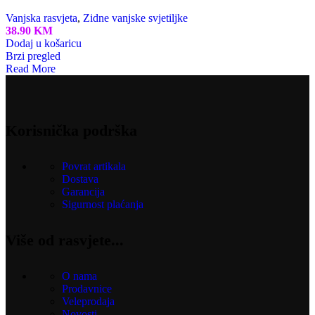
Vanjska rasvjeta
,
Zidne vanjske svjetiljke
38.90
KM
Dodaj u košaricu
Brzi pregled
Read More
Korisnička podrška
Povrat artikala
Dostava
Garancija
Sigurnost plaćanja
Više od rasvjete...
O nama
Prodavnice
Veleprodaja
Novosti