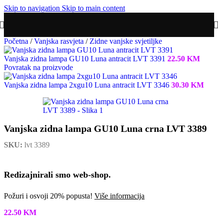
Skip to navigation
Skip to main content
Početna
/
Vanjska rasvjeta
/
Zidne vanjske svjetiljke
Vanjska zidna lampa GU10 Luna antracit LVT 3391
22.50
KM
Povratak na proizvode
Vanjska zidna lampa 2xgu10 Luna antracit LVT 3346
30.30
KM
Vanjska zidna lampa GU10 Luna crna LVT 3389
SKU:
lvt 3389
Redizajnirali smo web-shop.
Požuri i osvoji 20% popusta!
Više informacija
22.50
KM