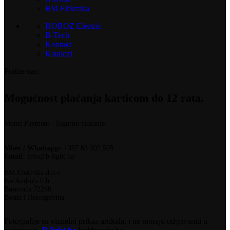
BM Elektrika
HOROZ Electric
B-Tech
Kontakt
Katalozi
Pratite nas:
Mogućnost plaćanja karticom do 12 rata.
Monri Payment - Sigurno plaćanje!
Viber / Whatsapp:
+387 63 392 505
Email:
info@b-light.ba
BM Elektrika d.o.o.
Ive Andrića b.b.
Busovača 72260
Bosna i Hercegovina
Fotografije su vizuelni prikaz artikala, i ne moraju odgovarati u