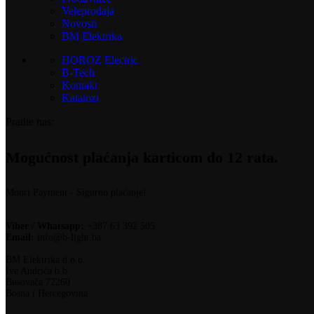
Veleprodaja
Novosti
BM Elektrika
HOROZ Electric
B-Tech
Kontakt
Katalozi
Pratite nas:
Mogućnost plaćanja karticom do 12 rata.
Monri Payment - Sigurno plaćanje!
Viber / Whatsapp:
+387 63 392 505
Email:
info@b-light.ba
BM Elektrika d.o.o.
Ive Andrića b.b.
Busovača 72260
Bosna i Hercegovina