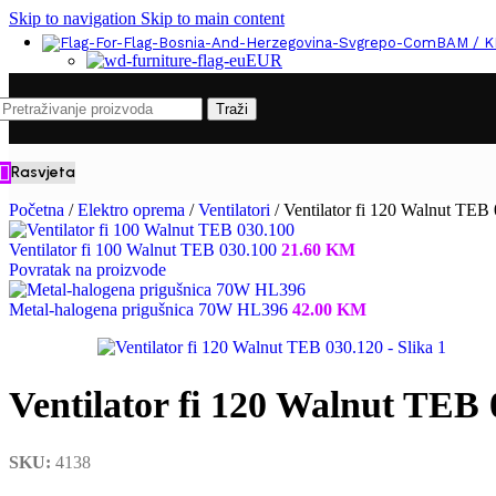
Skip to navigation
Skip to main content
BAM / 
EUR
Traži
Rasvjeta
Početna
/
Elektro oprema
/
Ventilatori
/
Ventilator fi 120 Walnut TEB
Ventilator fi 100 Walnut TEB 030.100
21.60
KM
Povratak na proizvode
Metal-halogena prigušnica 70W HL396
42.00
KM
Ventilator fi 120 Walnut TEB 
SKU:
4138