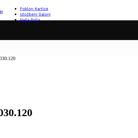
Poklon Kartice
KM
Izložbeni Saloni
Naša Priča
 030.120
030.120