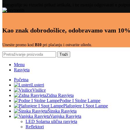
Fotografije su vizuelni prikaz artikala, i ne moraju odgovarati u potpu
Kao znak dobrodošlice, odobravamo vam 10%
Unesite promo kod
B10
pri plaćanju i ostvarite uštedu.
Traži
Menu
Rasvjeta
Početna
Lusteri
Visilice
Zidna Rasvjeta
Podne I Stolne Lampe
Plafonjere I Spot Lampe
Šinska Rasvjeta
Vanjska Rasvjeta
LED Solarna ulična rasvjeta
Reflektori