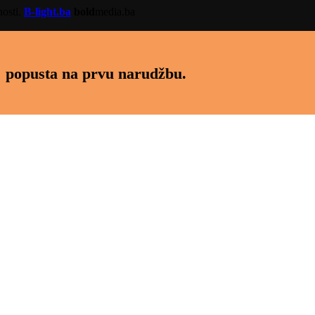
nosti.
B-light.ba
bold
media.ba
 popusta na prvu narudžbu.