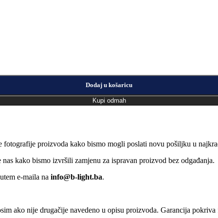
Dodaj u košaricu
Kupi odmah
e fotografije proizvoda kako bismo mogli poslati novu pošiljku u naj
jte nas kako bismo izvršili zamjenu za ispravan proizvod bez odgađanja.
putem e-maila na
info@b-light.ba
.
osim ako nije drugačije navedeno u opisu proizvoda. Garancija pokriva f