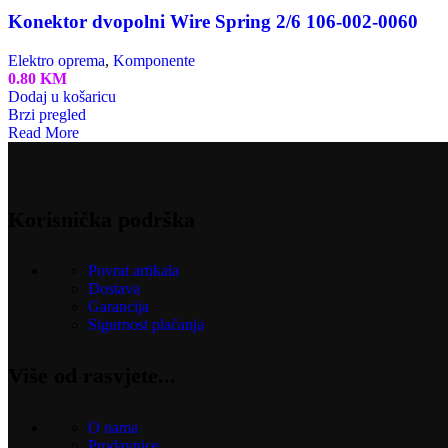
Konektor dvopolni Wire Spring 2/6 106-002-0060
Elektro oprema
,
Komponente
0.80
KM
Dodaj u košaricu
Brzi pregled
Read More
Korisnička podrška
Povrat artikala
Dostava
Garancija
Sigurnost plaćanja
Više od rasvjete...
O nama
Prodavnice