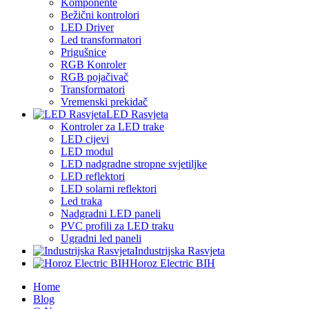
Komponente
Bežični kontrolori
LED Driver
Led transformatori
Prigušnice
RGB Konroler
RGB pojačivač
Transformatori
Vremenski prekidač
LED Rasvjeta
Kontroler za LED trake
LED cijevi
LED modul
LED nadgradne stropne svjetiljke
LED reflektori
LED solarni reflektori
Led traka
Nadgradni LED paneli
PVC profili za LED traku
Ugradni led paneli
Industrijska Rasvjeta
Horoz Electric BIH
Home
Blog