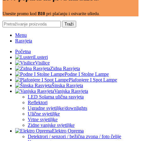
Unesite promo kod
B10
pri plaćanju i ostvarite uštedu.
Traži
Menu
Rasvjeta
Početna
Lusteri
Visilice
Zidna Rasvjeta
Podne I Stolne Lampe
Plafonjere I Spot Lampe
Šinska Rasvjeta
Vanjska Rasvjeta
LED Solarna ulična rasvjeta
Reflektori
Ugradne svjetiljke/downlights
Ulične svjetiljke
Vrtne svjetiljke
Zidne vanjske svjetiljke
Elektro Oprema
Detektrori / senzori / bežična zvona / foto čelije