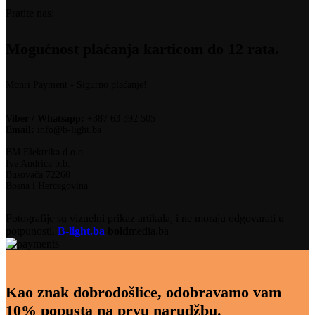
Pratite nas:
Mogućnost plaćanja karticom do 12 rata.
Monri Payment - Sigurno plaćanje!
Viber / Whatsapp:
+387 63 392 505
Email:
info@b-light.ba
BM Elektrika d.o.o.
Ive Andrića b.b.
Busovača 72260
Bosna i Hercegovina
Fotografije su vizuelni prikaz artikala, i ne moraju odgovarati u
potpunosti.
B-light.ba
bold
media.ba
Kao znak dobrodošlice, odobravamo vam
10% popusta na prvu narudžbu.