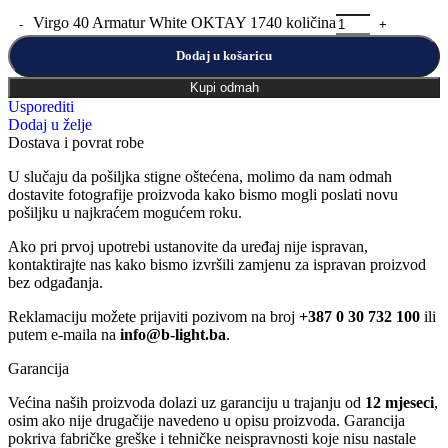
Virgo 40 Armatur White OKTAY 1740 količina
Dodaj u košaricu
Kupi odmah
Usporediti
Dodaj u želje
Dostava i povrat robe
U slučaju da pošiljka stigne oštećena, molimo da nam odmah
dostavite fotografije proizvoda kako bismo mogli poslati novu
pošiljku u najkraćem mogućem roku.
Ako pri prvoj upotrebi ustanovite da uređaj nije ispravan,
kontaktirajte nas kako bismo izvršili zamjenu za ispravan proizvod
bez odgađanja.
Reklamaciju možete prijaviti pozivom na broj
+387 0 30 732 100
ili
putem e-maila na
info@b-light.ba
.
Garancija
Većina naših proizvoda dolazi uz garanciju u trajanju od
12 mjeseci
,
osim ako nije drugačije navedeno u opisu proizvoda. Garancija
pokriva fabričke greške i tehničke neispravnosti koje nisu nastale