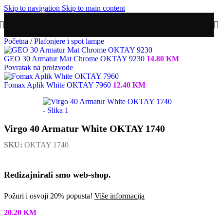
Skip to navigation
Skip to main content
Početna
/
Plafonjere i spot lampe
GEO 30 Armatur Mat Chrome OKTAY 9230
14.80
KM
Povratak na proizvode
Fomax Aplik White OKTAY 7960
12.40
KM
Virgo 40 Armatur White OKTAY 1740
SKU:
OKTAY 1740
Redizajnirali smo web-shop.
Požuri i osvoji 20% popusta!
Više informacija
20.20
KM