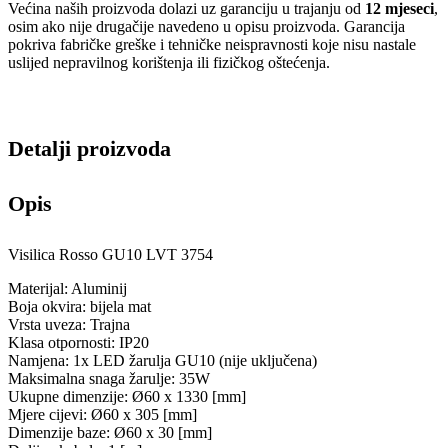
Većina naših proizvoda dolazi uz garanciju u trajanju od
12 mjeseci
,
osim ako nije drugačije navedeno u opisu proizvoda. Garancija
pokriva fabričke greške i tehničke neispravnosti koje nisu nastale
uslijed nepravilnog korištenja ili fizičkog oštećenja.
Detalji proizvoda
Opis
Visilica Rosso GU10 LVT 3754
Materijal: Aluminij
Boja okvira: bijela mat
Vrsta uveza: Trajna
Klasa otpornosti: IP20
Namjena: 1x LED žarulja GU10 (nije uključena)
Maksimalna snaga žarulje: 35W
Ukupne dimenzije: Ø60 x 1330 [mm]
Mjere cijevi: Ø60 x 305 [mm]
Dimenzije baze: Ø60 x 30 [mm]