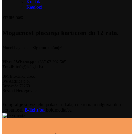
Kontakt
Katalozi
Pratite nas:
Mogućnost plaćanja karticom do 12 rata.
Monri Payment - Sigurno plaćanje!
Viber / Whatsapp:
+387 63 392 505
Email:
info@b-light.ba
BM Elektrika d.o.o.
Ive Andrića b.b.
Busovača 72260
Bosna i Hercegovina
Fotografije su vizuelni prikaz artikala, i ne moraju odgovarati u
potpunosti.
B-light.ba
bold
media.ba