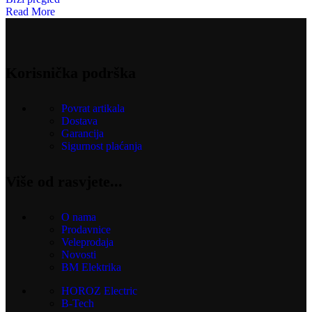
Read More
Korisnička podrška
Povrat artikala
Dostava
Garancija
Sigurnost plaćanja
Više od rasvjete...
O nama
Prodavnice
Veleprodaja
Novosti
BM Elektrika
HOROZ Electric
B-Tech