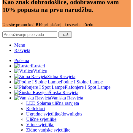
Kao znak dobrodošlice, odobravamo vam
10% popusta na prvu narudžbu.
Unesite promo kod
B10
pri plaćanju i ostvarite uštedu.
Traži
Menu
Rasvjeta
Početna
Lusteri
Visilice
Zidna Rasvjeta
Podne I Stolne Lampe
Plafonjere I Spot Lampe
Šinska Rasvjeta
Vanjska Rasvjeta
LED Solarna ulična rasvjeta
Reflektori
Ugradne svjetiljke/downlights
Ulične svjetiljke
Vrtne svjetiljke
Zidne vanjske svjetiljke