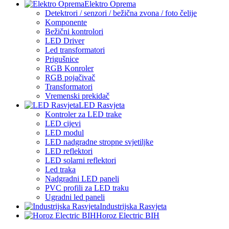
Elektro Oprema
Detektrori / senzori / bežična zvona / foto čelije
Komponente
Bežični kontrolori
LED Driver
Led transformatori
Prigušnice
RGB Konroler
RGB pojačivač
Transformatori
Vremenski prekidač
LED Rasvjeta
Kontroler za LED trake
LED cijevi
LED modul
LED nadgradne stropne svjetiljke
LED reflektori
LED solarni reflektori
Led traka
Nadgradni LED paneli
PVC profili za LED traku
Ugradni led paneli
Industrijska Rasvjeta
Horoz Electric BIH