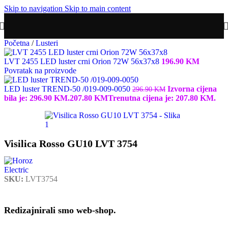
Skip to navigation
Skip to main content
Početna
/
Lusteri
LVT 2455 LED luster crni Orion 72W 56x37x8
196.90
KM
Povratak na proizvode
LED luster TREND-50 /019-009-0050
Izvorna cijena
296.90
KM
bila je: 296.90 KM.
207.80
KM
Trenutna cijena je: 207.80 KM.
Visilica Rosso GU10 LVT 3754
SKU:
LVT3754
Redizajnirali smo web-shop.