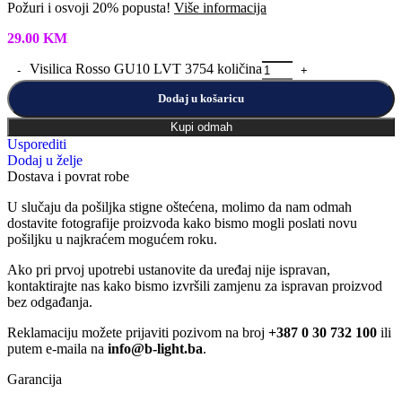
Požuri i osvoji 20% popusta!
Više informacija
29.00
KM
Visilica Rosso GU10 LVT 3754 količina
Dodaj u košaricu
Kupi odmah
Usporediti
Dodaj u želje
Dostava i povrat robe
U slučaju da pošiljka stigne oštećena, molimo da nam odmah
dostavite fotografije proizvoda kako bismo mogli poslati novu
pošiljku u najkraćem mogućem roku.
Ako pri prvoj upotrebi ustanovite da uređaj nije ispravan,
kontaktirajte nas kako bismo izvršili zamjenu za ispravan proizvod
bez odgađanja.
Reklamaciju možete prijaviti pozivom na broj
+387 0 30 732 100
ili
putem e-maila na
info@b-light.ba
.
Garancija