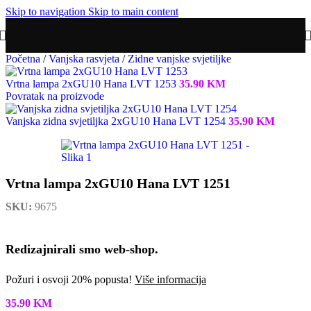
Skip to navigation
Skip to main content
Početna
/
Vanjska rasvjeta
/
Zidne vanjske svjetiljke
Vrtna lampa 2xGU10 Hana LVT 1253
35.90
KM
Povratak na proizvode
Vanjska zidna svjetiljka 2xGU10 Hana LVT 1254
35.90
KM
Vrtna lampa 2xGU10 Hana LVT 1251
SKU:
9675
Redizajnirali smo web-shop.
Požuri i osvoji 20% popusta!
Više informacija
35.90
KM