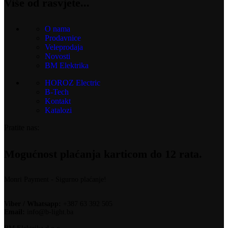
Više od rasvjete...
O nama
Prodavnice
Veleprodaja
Novosti
BM Elektrika
HOROZ Electric
B-Tech
Kontakt
Katalozi
Pratite nas:
Mogućnost plaćanja karticom do 12 rata.
Monri Payment - Sigurno plaćanje!
Viber / Whatsapp:
+387 63 392 505
Email:
info@b-light.ba