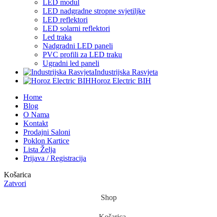
LED modul
LED nadgradne stropne svjetiljke
LED reflektori
LED solarni reflektori
Led traka
Nadgradni LED paneli
PVC profili za LED traku
Ugradni led paneli
Industrijska Rasvjeta
Horoz Electric BIH
Home
Blog
O Nama
Kontakt
Prodajni Saloni
Poklon Kartice
Lista Želja
Prijava / Registracija
Košarica
Zatvori
Shop
Košarica