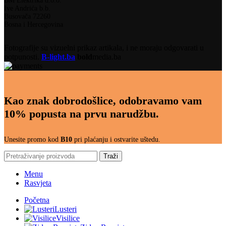
BM Elektrika d.o.o.
Ive Andrića b.b.
Busovača 72260
Bosna i Hercegovina
Fotografije su vizuelni prikaz artikala, i ne moraju odgovarati u
potpunosti.
B-light.ba
bold
media.ba
Kao znak dobrodošlice, odobravamo vam
10% popusta na prvu narudžbu.
Unesite promo kod
B10
pri plaćanju i ostvarite uštedu.
Traži
Menu
Rasvjeta
Početna
Lusteri
Visilice