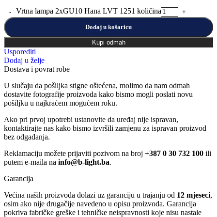
Vrtna lampa 2xGU10 Hana LVT 1251 količina
Dodaj u košaricu
Kupi odmah
Usporediti
Dodaj u želje
Dostava i povrat robe
U slučaju da pošiljka stigne oštećena, molimo da nam odmah
dostavite fotografije proizvoda kako bismo mogli poslati novu
pošiljku u najkraćem mogućem roku.
Ako pri prvoj upotrebi ustanovite da uređaj nije ispravan,
kontaktirajte nas kako bismo izvršili zamjenu za ispravan proizvod
bez odgađanja.
Reklamaciju možete prijaviti pozivom na broj
+387 0 30 732 100
ili
putem e-maila na
info@b-light.ba
.
Garancija
Većina naših proizvoda dolazi uz garanciju u trajanju od
12 mjeseci
,
osim ako nije drugačije navedeno u opisu proizvoda. Garancija
pokriva fabričke greške i tehničke neispravnosti koje nisu nastale