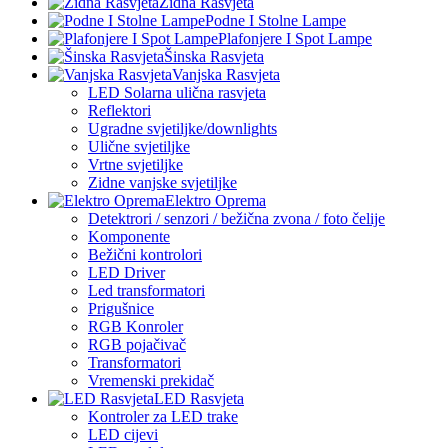
Zidna Rasvjeta
Podne I Stolne Lampe
Plafonjere I Spot Lampe
Šinska Rasvjeta
Vanjska Rasvjeta
LED Solarna ulična rasvjeta
Reflektori
Ugradne svjetiljke/downlights
Ulične svjetiljke
Vrtne svjetiljke
Zidne vanjske svjetiljke
Elektro Oprema
Detektrori / senzori / bežična zvona / foto čelije
Komponente
Bežični kontrolori
LED Driver
Led transformatori
Prigušnice
RGB Konroler
RGB pojačivač
Transformatori
Vremenski prekidač
LED Rasvjeta
Kontroler za LED trake
LED cijevi