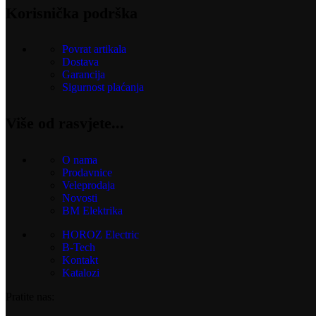
Korisnička podrška
Povrat artikala
Dostava
Garancija
Sigurnost plaćanja
Više od rasvjete...
O nama
Prodavnice
Veleprodaja
Novosti
BM Elektrika
HOROZ Electric
B-Tech
Kontakt
Katalozi
Pratite nas: