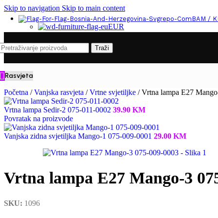
Skip to navigation
Skip to main content
BAM / 
EUR
Traži
Rasvjeta
Početna
/
Vanjska rasvjeta
/
Vrtne svjetiljke
/
Vrtna lampa E27 Mango
Vrtna lampa Sedir-2 075-011-0002
39.90
KM
Povratak na proizvode
Vanjska zidna svjetiljka Mango-1 075-009-0001
29.00
KM
Vrtna lampa E27 Mango-3 07
SKU:
1096