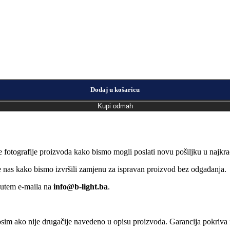
Dodaj u košaricu
Kupi odmah
e fotografije proizvoda kako bismo mogli poslati novu pošiljku u naj
jte nas kako bismo izvršili zamjenu za ispravan proizvod bez odgađanja.
putem e-maila na
info@b-light.ba
.
osim ako nije drugačije navedeno u opisu proizvoda. Garancija pokriva f