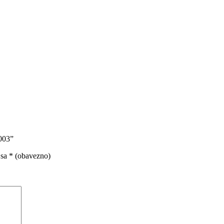
0003”
 sa
* (obavezno)