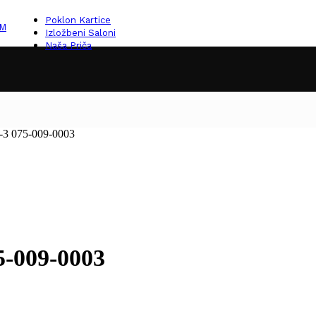
Poklon Kartice
KM
Izložbeni Saloni
Naša Priča
-3 075-009-0003
5-009-0003