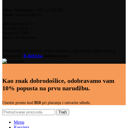
Viber / Whatsapp:
+387 63 392 505
Email:
info@b-light.ba
BM Elektrika d.o.o.
Ive Andrića b.b.
Busovača 72260
Bosna i Hercegovina
Fotografije su vizuelni prikaz artikala, i ne moraju odgovarati u
potpunosti.
B-light.ba
bold
media.ba
Kao znak dobrodošlice, odobravamo vam
10% popusta na prvu narudžbu.
Unesite promo kod
B10
pri plaćanju i ostvarite uštedu.
Traži
Menu
Rasvjeta