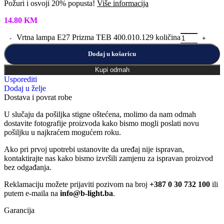
Požuri i osvoji 20% popusta!
Više informacija
14.80
KM
Vrtna lampa E27 Prizma TEB 400.010.129 količina
Dodaj u košaricu
Kupi odmah
Usporediti
Dodaj u želje
Dostava i povrat robe
U slučaju da pošiljka stigne oštećena, molimo da nam odmah
dostavite fotografije proizvoda kako bismo mogli poslati novu
pošiljku u najkraćem mogućem roku.
Ako pri prvoj upotrebi ustanovite da uređaj nije ispravan,
kontaktirajte nas kako bismo izvršili zamjenu za ispravan proizvod
bez odgađanja.
Reklamaciju možete prijaviti pozivom na broj
+387 0 30 732 100
ili
putem e-maila na
info@b-light.ba
.
Garancija