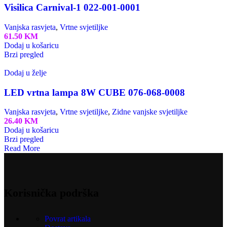
Visilica Carnival-1 022-001-0001
Vanjska rasvjeta
,
Vrtne svjetiljke
61.50
KM
Dodaj u košaricu
Brzi pregled
Dodaj u želje
LED vrtna lampa 8W CUBE 076-068-0008
Vanjska rasvjeta
,
Vrtne svjetiljke
,
Zidne vanjske svjetiljke
26.40
KM
Dodaj u košaricu
Brzi pregled
Read More
Korisnička podrška
Povrat artikala