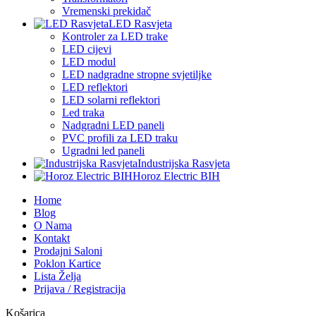
Vremenski prekidač
LED Rasvjeta
Kontroler za LED trake
LED cijevi
LED modul
LED nadgradne stropne svjetiljke
LED reflektori
LED solarni reflektori
Led traka
Nadgradni LED paneli
PVC profili za LED traku
Ugradni led paneli
Industrijska Rasvjeta
Horoz Electric BIH
Home
Blog
O Nama
Kontakt
Prodajni Saloni
Poklon Kartice
Lista Želja
Prijava / Registracija
Košarica