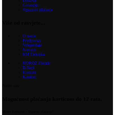
Dostava
Garancija
Sigurnost plaćanja
Više od rasvjete...
O nama
Prodavnice
Veleprodaja
Novosti
BM Elektrika
HOROZ Electric
B-Tech
Kontakt
Katalozi
Pratite nas:
Mogućnost plaćanja karticom do 12 rata.
Monri Payment - Sigurno plaćanje!