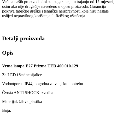
Većina naših proizvoda dolazi uz garanciju u trajanju od
12 mjeseci
,
osim ako nije drugačije navedeno u opisu proizvoda. Garancija
pokriva fabričke greške i tehničke neispravnosti koje nisu nastale
uslijed nepravilnog korištenja ili fizičkog oštećenja.
Detalji proizvoda
Opis
Vrtna lampa E27 Prizma TEB 400.010.129
Za LED i štedne sijalice
Vodootporna IP44, pogodna za vanjsku upotrebu
Čvrsta ANTI SHOCK izvedba
Materijal: žilava plastika
Boja: