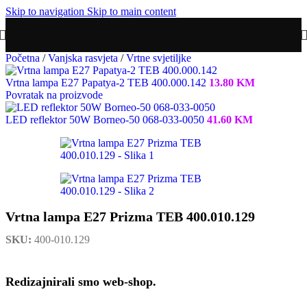
Skip to navigation
Skip to main content
Početna
/
Vanjska rasvjeta
/
Vrtne svjetiljke
Vrtna lampa E27 Papatya-2 TEB 400.000.142
13.80
KM
Povratak na proizvode
LED reflektor 50W Borneo-50 068-033-0050
41.60
KM
Vrtna lampa E27 Prizma TEB 400.010.129
SKU:
400-010.129
Redizajnirali smo web-shop.