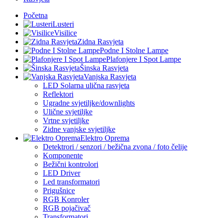
Početna
Lusteri
Visilice
Zidna Rasvjeta
Podne I Stolne Lampe
Plafonjere I Spot Lampe
Šinska Rasvjeta
Vanjska Rasvjeta
LED Solarna ulična rasvjeta
Reflektori
Ugradne svjetiljke/downlights
Ulične svjetiljke
Vrtne svjetiljke
Zidne vanjske svjetiljke
Elektro Oprema
Detektrori / senzori / bežična zvona / foto čelije
Komponente
Bežični kontrolori
LED Driver
Led transformatori
Prigušnice
RGB Konroler
RGB pojačivač
Transformatori