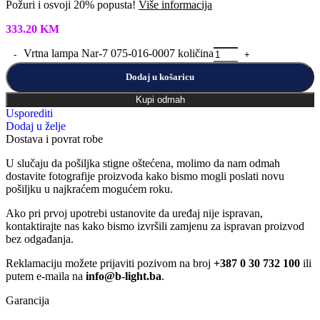
Požuri i osvoji 20% popusta!
Više informacija
333.20
KM
Vrtna lampa Nar-7 075-016-0007 količina
Dodaj u košaricu
Kupi odmah
Usporediti
Dodaj u želje
Dostava i povrat robe
U slučaju da pošiljka stigne oštećena, molimo da nam odmah
dostavite fotografije proizvoda kako bismo mogli poslati novu
pošiljku u najkraćem mogućem roku.
Ako pri prvoj upotrebi ustanovite da uređaj nije ispravan,
kontaktirajte nas kako bismo izvršili zamjenu za ispravan proizvod
bez odgađanja.
Reklamaciju možete prijaviti pozivom na broj
+387 0 30 732 100
ili
putem e-maila na
info@b-light.ba
.
Garancija