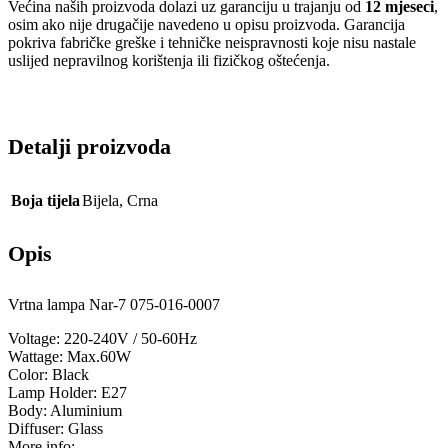
Većina naših proizvoda dolazi uz garanciju u trajanju od
12 mjeseci
,
osim ako nije drugačije navedeno u opisu proizvoda. Garancija
pokriva fabričke greške i tehničke neispravnosti koje nisu nastale
uslijed nepravilnog korištenja ili fizičkog oštećenja.
Detalji proizvoda
Boja tijela
Bijela
,
Crna
Opis
Vrtna lampa Nar-7 075-016-0007
Voltage: 220-240V / 50-60Hz
Wattage: Max.60W
Color: Black
Lamp Holder: E27
Body: Aluminium
Diffuser: Glass
More info: