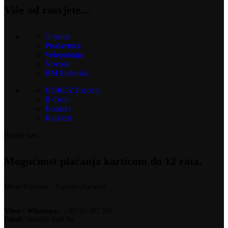
Više od rasvjete...
O nama
Prodavnice
Veleprodaja
Novosti
BM Elektrika
HOROZ Electric
B-Tech
Kontakt
Katalozi
Pratite nas:
Mogućnost plaćanja karticom do 12 rata.
Monri Payment - Sigurno plaćanje!
Viber / Whatsapp:
+387 63 392 505
Email:
info@b-light.ba