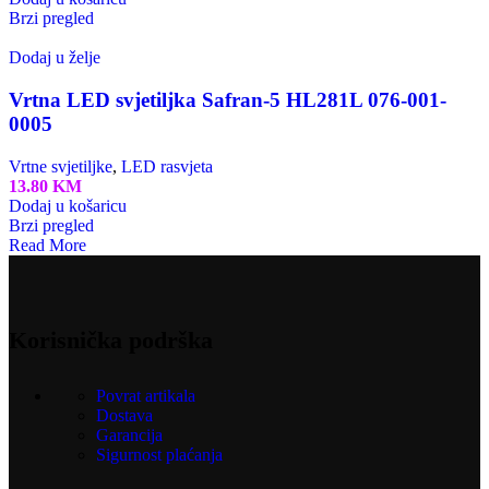
Brzi pregled
Dodaj u želje
Vrtna LED svjetiljka Safran-5 HL281L 076-001-
0005
Vrtne svjetiljke
,
LED rasvjeta
13.80
KM
Dodaj u košaricu
Brzi pregled
Read More
Korisnička podrška
Povrat artikala
Dostava
Garancija
Sigurnost plaćanja