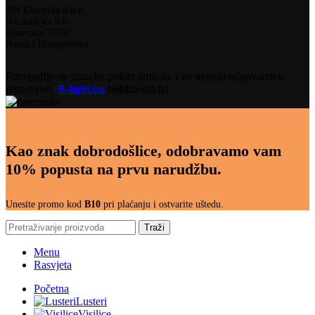
BM Elektrika d.o.o.
Ive Andrića b.b.
Busovača 72260
Bosna i Hercegovina
Fotografije su vizuelni prikaz artikala, i ne moraju odgovarati u
potpunosti.
B-light.ba
bold
media.ba
Kao znak dobrodošlice, odobravamo vam
10% popusta na prvu narudžbu.
Unesite promo kod
B10
pri plaćanju i ostvarite uštedu.
Traži
Menu
Rasvjeta
Početna
Lusteri
Visilice