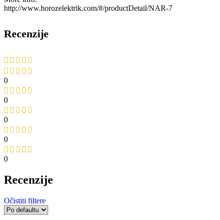
http://www.horozelektrik.com/#/productDetail/NAR-7
Recenzije
0
0
0
0
0
Recenzije
Očistiti filtere