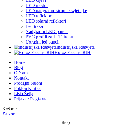
LED cijevi
LED modul
LED nadgradne stropne svjetiljke
LED reflektori
LED solarni reflektori
Led traka
Nadgradni LED paneli
PVC profili za LED traku
Ugradni led paneli
Industrijska Rasvjeta
Horoz Electric BIH
Home
Blog
O Nama
Kontakt
Prodajni Saloni
Poklon Kartice
Lista Želja
Prijava / Registracija
Košarica
Zatvori
Shop