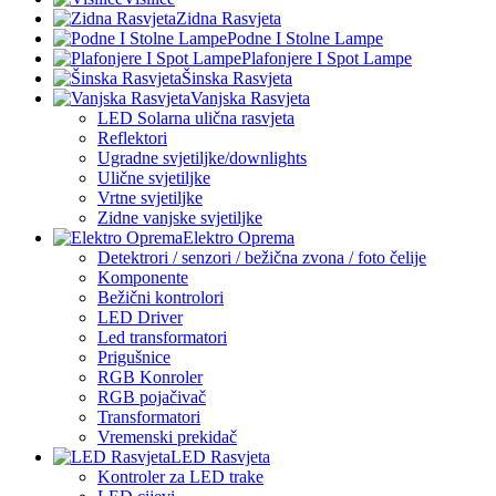
Zidna Rasvjeta
Podne I Stolne Lampe
Plafonjere I Spot Lampe
Šinska Rasvjeta
Vanjska Rasvjeta
LED Solarna ulična rasvjeta
Reflektori
Ugradne svjetiljke/downlights
Ulične svjetiljke
Vrtne svjetiljke
Zidne vanjske svjetiljke
Elektro Oprema
Detektrori / senzori / bežična zvona / foto čelije
Komponente
Bežični kontrolori
LED Driver
Led transformatori
Prigušnice
RGB Konroler
RGB pojačivač
Transformatori
Vremenski prekidač
LED Rasvjeta
Kontroler za LED trake