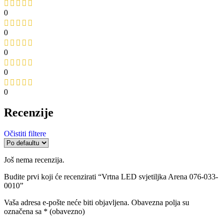
0
0
0
0
0
Recenzije
Očistiti filtere
Još nema recenzija.
Budite prvi koji će recenzirati “Vrtna LED svjetiljka Arena 076-033-
0010”
Vaša adresa e-pošte neće biti objavljena.
Obavezna polja su
označena sa
* (obavezno)