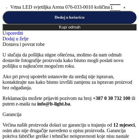
Vrtna LED svjetiljka Arena 076-033-0010 količina
Dodaj u košaricu
Kupi odmah
Usporediti
Dodaj u želje
Dostava i povrat robe
U slučaju da pošiljka stigne oštećena, molimo da nam odmah
dostavite fotografije proizvoda kako bismo mogli poslati novu
pošiljku u najkraćem mogućem roku.
Ako pri prvoj upotrebi ustanovite da uređaj nije ispravan,
kontaktirajte nas kako bismo izvršili zamjenu za ispravan proizvod
bez odgađanja.
Reklamaciju možete prijaviti pozivom na broj
+387 0 30 732 100
ili
putem e-maila na
info@b-light.ba
.
Garancija
Većina naših proizvoda dolazi uz garanciju u trajanju od
12 mjeseci
,
osim ako nije drugačije navedeno u opisu proizvoda. Garancija
pokriva fabričke greške i tehničke neispravnosti koje nisu nastale