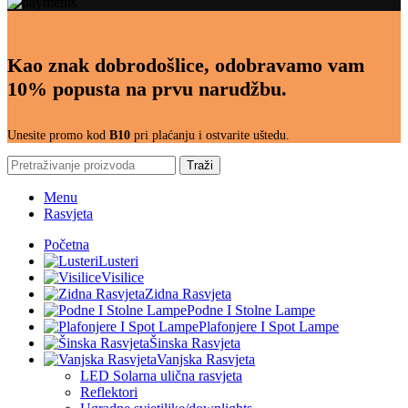
Kao znak dobrodošlice, odobravamo vam
10% popusta na prvu narudžbu.
Unesite promo kod
B10
pri plaćanju i ostvarite uštedu.
Traži
Menu
Rasvjeta
Početna
Lusteri
Visilice
Zidna Rasvjeta
Podne I Stolne Lampe
Plafonjere I Spot Lampe
Šinska Rasvjeta
Vanjska Rasvjeta
LED Solarna ulična rasvjeta
Reflektori