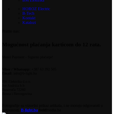
BM Elektrika
HOROZ Electric
B-Tech
Kontakt
Katalozi
Pratite nas:
Mogućnost plaćanja karticom do 12 rata.
Monri Payment - Sigurno plaćanje!
Viber / Whatsapp:
+387 63 392 505
Email:
info@b-light.ba
BM Elektrika d.o.o.
Ive Andrića b.b.
Busovača 72260
Bosna i Hercegovina
Fotografije su vizuelni prikaz artikala, i ne moraju odgovarati u
potpunosti.
B-light.ba
bold
media.ba