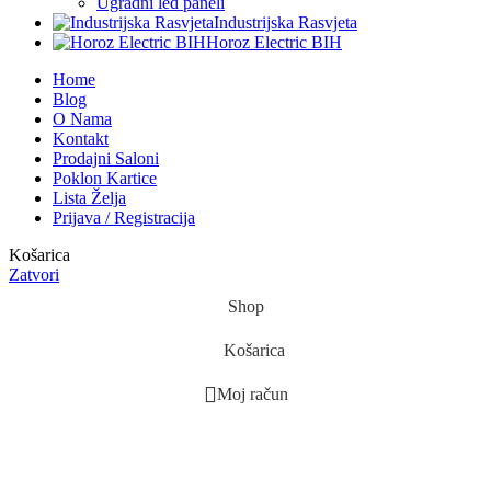
Ugradni led paneli
Industrijska Rasvjeta
Horoz Electric BIH
Home
Blog
O Nama
Kontakt
Prodajni Saloni
Poklon Kartice
Lista Želja
Prijava / Registracija
Košarica
Zatvori
Shop
Košarica
Moj račun