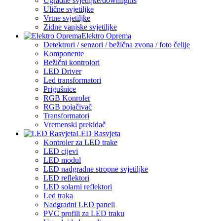
Ugradne svjetiljke/downlights
Ulične svjetiljke
Vrtne svjetiljke
Zidne vanjske svjetiljke
Elektro Oprema
Detektrori / senzori / bežična zvona / foto čelije
Komponente
Bežični kontrolori
LED Driver
Led transformatori
Prigušnice
RGB Konroler
RGB pojačivač
Transformatori
Vremenski prekidač
LED Rasvjeta
Kontroler za LED trake
LED cijevi
LED modul
LED nadgradne stropne svjetiljke
LED reflektori
LED solarni reflektori
Led traka
Nadgradni LED paneli
PVC profili za LED traku