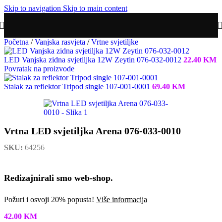
Skip to navigation
Skip to main content
Početna
/
Vanjska rasvjeta
/
Vrtne svjetiljke
LED Vanjska zidna svjetiljka 12W Zeytin 076-032-0012
22.40
KM
Povratak na proizvode
Stalak za reflektor Tripod single 107-001-0001
69.40
KM
Vrtna LED svjetiljka Arena 076-033-0010
SKU:
64256
Redizajnirali smo web-shop.
Požuri i osvoji 20% popusta!
Više informacija
42.00
KM