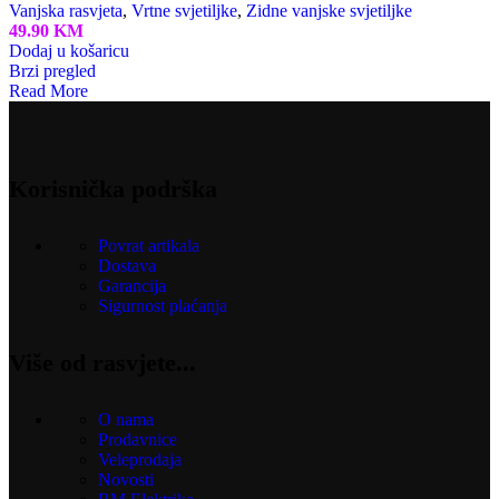
Vanjska rasvjeta
,
Vrtne svjetiljke
,
Zidne vanjske svjetiljke
49.90
KM
Dodaj u košaricu
Brzi pregled
Read More
Korisnička podrška
Povrat artikala
Dostava
Garancija
Sigurnost plaćanja
Više od rasvjete...
O nama
Prodavnice
Veleprodaja
Novosti