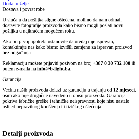
pokriva fabričke greške i tehničke neispravnosti koje nisu nastale
uslijed nepravilnog korištenja ili fizičkog oštećenja.
Detalji proizvoda
Opis
Vrtna LED svjetiljka Safran-16 HL282L 076-001-0016
Average Life 30.000 Hours
Color Black
LED Pcs./Type SMD LED
Light Color 6400K Green
Lumen 1229 Lm
Volt 220-240V / 50-60Hz
Watt 16W
Recenzije