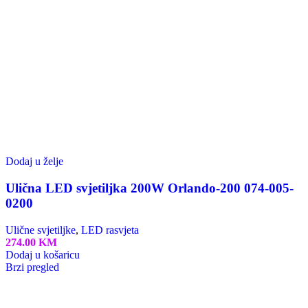
Kontroler za LED trake
LED cijevi
LED modul
LED nadgradne stropne svjetiljke
LED reflektori
LED solarni reflektori
Led traka
Nadgradni LED paneli
PVC profili za LED traku
Ugradni led paneli
Industrijska Rasvjeta
Horoz Electric BIH
Home
Blog
O Nama
Kontakt
Prodajni Saloni
Poklon Kartice
Lista Želja
Prijava / Registracija
Košarica
Zatvori
Shop