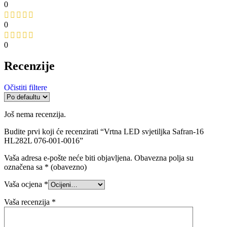
Vaša adresa e-pošte neće biti objavljena.
Obavezna polja su
označena sa
* (obavezno)
Vaša ocjena
*
Vaša recenzija
*
Naziv
*
E-pošta
*
Spremi moje ime, e-poštu i web-stranicu u ovom internet
pregledniku za sljedeći put kada budem komentirao.
Slični proizvodi