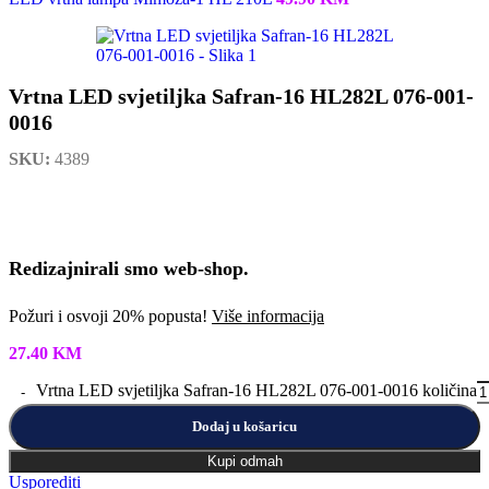
27.40
KM
Vrtna LED svjetiljka Safran-16 HL282L 076-001-0016 količina
Dodaj u košaricu
Kupi odmah
Usporediti
Dodaj u želje
Dostava i povrat robe
U slučaju da pošiljka stigne oštećena, molimo da nam odmah
dostavite fotografije proizvoda kako bismo mogli poslati novu
pošiljku u najkraćem mogućem roku.
Ako pri prvoj upotrebi ustanovite da uređaj nije ispravan,
kontaktirajte nas kako bismo izvršili zamjenu za ispravan proizvod
bez odgađanja.
Reklamaciju možete prijaviti pozivom na broj
+387 0 30 732 100
ili
putem e-maila na
info@b-light.ba
.
Garancija
Većina naših proizvoda dolazi uz garanciju u trajanju od
12 mjeseci
,
osim ako nije drugačije navedeno u opisu proizvoda. Garancija