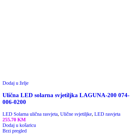
Više od rasvjete...
O nama
Prodavnice
Veleprodaja
Novosti
BM Elektrika
HOROZ Electric
B-Tech
Kontakt
Katalozi
Pratite nas:
Mogućnost plaćanja karticom do 12 rata.
Monri Payment - Sigurno plaćanje!
Viber / Whatsapp:
+387 63 392 505