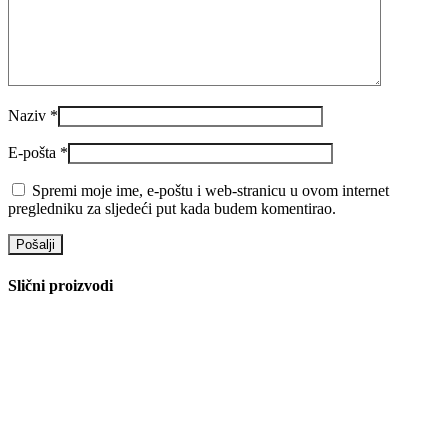
Dodaj u želje
LED Vrtna lampa 7W 60cm crna LVT 3280
Vrtne svjetiljke
,
LED rasvjeta
90.20
KM
Dodaj u košaricu
Brzi pregled
Dodaj u želje
Ulična LED solarna svjetiljka LAGUNA-200 074-
006-0200
LED Solarna ulična rasvjeta
,
Ulične svjetiljke
,
LED rasvjeta
255.70
KM
Dodaj u košaricu
Brzi pregled
Dodaj u želje
LED Vanjska zidna svjetiljka 2W Iğde 076-014-