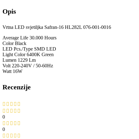
0
0
0
0
0
Recenzije
Očistiti filtere
Još nema recenzija.
Budite prvi koji će recenzirati “Vrtna LED svjetiljka Safran-16
HL282L 076-001-0016”