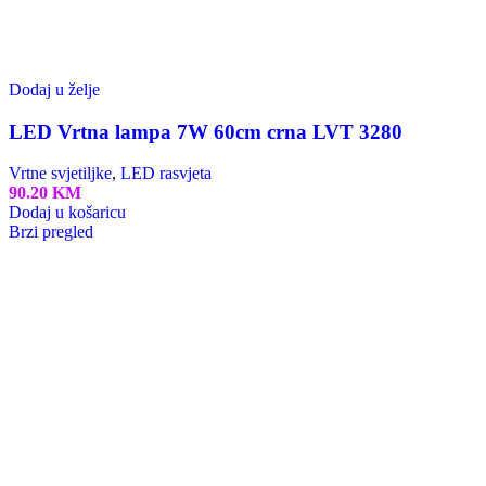
Dodaj u košaricu
Brzi pregled
-47%
Dodaj u želje
LED stolna lampa Buket HL 011L
LED rasvjeta
,
Podne i stolne lampe
Izvorna cijena bila je: 69.50 KM.
36.90
KM
Trenutna
69.50
KM
cijena je: 36.90 KM.
Dodaj u košaricu
Brzi pregled
Read More
Korisnička podrška
Povrat artikala
Dostava
Garancija
Sigurnost plaćanja