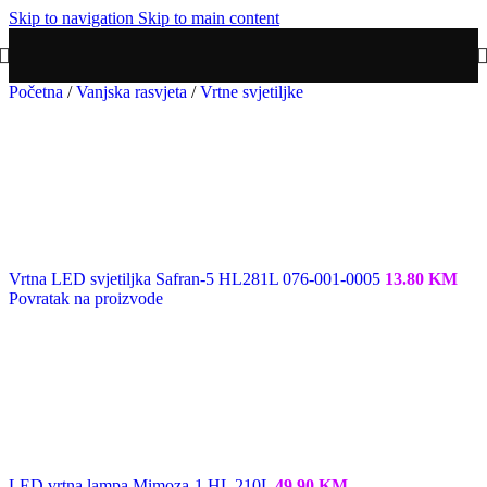
Skip to navigation
Skip to main content
Početna
/
Vanjska rasvjeta
/
Vrtne svjetiljke
Vrtna LED svjetiljka Safran-5 HL281L 076-001-0005
13.80
KM
Povratak na proizvode
LED vrtna lampa Mimoza-1 HL 210L
49.90
KM
Vrtna LED svjetiljka Safran-16 HL282L 076-001-
0016
SKU:
4389
Redizajnirali smo web-shop.
Požuri i osvoji 20% popusta!
Više informacija