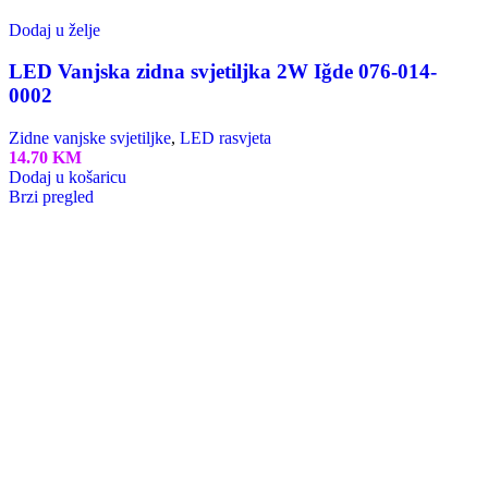
Lusteri
Visilice
Zidna Rasvjeta
Podne I Stolne Lampe
Plafonjere I Spot Lampe
Šinska Rasvjeta
Vanjska Rasvjeta
LED Solarna ulična rasvjeta
Reflektori
Ugradne svjetiljke/downlights
Ulične svjetiljke
Vrtne svjetiljke
Zidne vanjske svjetiljke
Elektro Oprema
Detektrori / senzori / bežična zvona / foto čelije
Komponente
Bežični kontrolori
LED Driver
Led transformatori
Prigušnice
RGB Konroler
RGB pojačivač
Transformatori
Vremenski prekidač
LED Rasvjeta