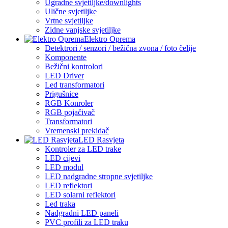
Ugradne svjetiljke/downlights
Ulične svjetiljke
Vrtne svjetiljke
Zidne vanjske svjetiljke
Elektro Oprema
Detektrori / senzori / bežična zvona / foto čelije
Komponente
Bežični kontrolori
LED Driver
Led transformatori
Prigušnice
RGB Konroler
RGB pojačivač
Transformatori
Vremenski prekidač
LED Rasvjeta
Kontroler za LED trake
LED cijevi
LED modul
LED nadgradne stropne svjetiljke
LED reflektori
LED solarni reflektori
Led traka
Nadgradni LED paneli
PVC profili za LED traku