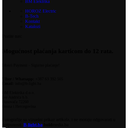
BM Elektrika
HOROZ Electric
B-Tech
Kontakt
Katalozi
Pratite nas:
Mogućnost plaćanja karticom do 12 rata.
Monri Payment - Sigurno plaćanje!
Viber / Whatsapp:
+387 63 392 505
Email:
info@b-light.ba
BM Elektrika d.o.o.
Ive Andrića b.b.
Busovača 72260
Bosna i Hercegovina
Fotografije su vizuelni prikaz artikala, i ne moraju odgovarati u
potpunosti.
B-light.ba
bold
media.ba