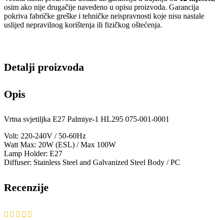
osim ako nije drugačije navedeno u opisu proizvoda. Garancija
pokriva fabričke greške i tehničke neispravnosti koje nisu nastale
uslijed nepravilnog korištenja ili fizičkog oštećenja.
Detalji proizvoda
Opis
Vrtna svjetiljka E27 Palmiye-1 HL295 075-001-0001
Volt: 220-240V / 50-60Hz
Watt Max: 20W (ESL) / Max 100W
Lamp Holder: E27
Diffuser: Stainless Steel and Galvanized Steel Body / PC
Recenzije