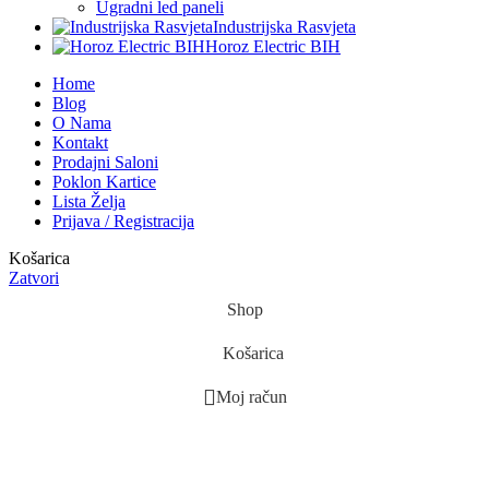
Ugradni led paneli
Industrijska Rasvjeta
Horoz Electric BIH
Home
Blog
O Nama
Kontakt
Prodajni Saloni
Poklon Kartice
Lista Želja
Prijava / Registracija
Košarica
Zatvori
Shop
Košarica
Moj račun