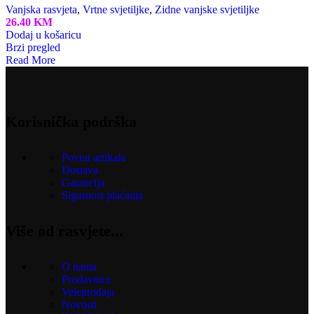
Vanjska rasvjeta
,
Vrtne svjetiljke
,
Zidne vanjske svjetiljke
26.40
KM
Dodaj u košaricu
Brzi pregled
Read More
Korisnička podrška
Povrat artikala
Dostava
Garancija
Sigurnost plaćanja
Više od rasvjete...
O nama
Prodavnice
Veleprodaja
Novosti