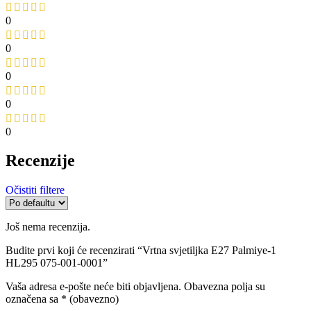
0
0
0
0
0
Recenzije
Očistiti filtere
Još nema recenzija.
Budite prvi koji će recenzirati “Vrtna svjetiljka E27 Palmiye-1
HL295 075-001-0001”
Vaša adresa e-pošte neće biti objavljena.
Obavezna polja su
označena sa
* (obavezno)