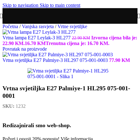
Skip to navigation
Skip to main content
Početna
/
Vanjska rasvjeta
/
Vrtne svjetiljke
Vrtna lampa E27 Leylak-3 HL277
Izvorna cijena bila je:
22.90
KM
22.90 KM.
16.70
KM
Trenutna cijena je: 16.70 KM.
Povratak na proizvode
Vrtna svjetiljka E27 Palmiye-3 HL297 075-001-0003
77.90
KM
Vrtna svjetiljka E27 Palmiye-1 HL295 075-001-
0001
SKU:
1232
Redizajnirali smo web-shop.
Požuri i osvoji 20% popusta!
Više informacija