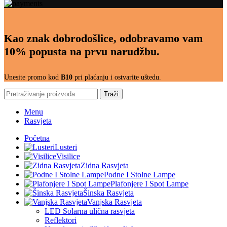
Kao znak dobrodošlice, odobravamo vam
10% popusta na prvu narudžbu.
Unesite promo kod
B10
pri plaćanju i ostvarite uštedu.
Traži
Menu
Rasvjeta
Početna
Lusteri
Visilice
Zidna Rasvjeta
Podne I Stolne Lampe
Plafonjere I Spot Lampe
Šinska Rasvjeta
Vanjska Rasvjeta
LED Solarna ulična rasvjeta
Reflektori