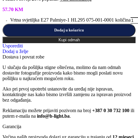
57.70
KM
Vrtna svjetiljka E27 Palmiye-1 HL295 075-001-0001 količina
Dodaj u košaricu
Kupi odmah
Usporediti
Dodaj u želje
Dostava i povrat robe
U slučaju da pošiljka stigne oštećena, molimo da nam odmah
dostavite fotografije proizvoda kako bismo mogli poslati novu
pošiljku u najkraćem mogućem roku.
Ako pri prvoj upotrebi ustanovite da uređaj nije ispravan,
kontaktirajte nas kako bismo izvršili zamjenu za ispravan proizvod
bez odgađanja.
Reklamaciju možete prijaviti pozivom na broj
+387 0 30 732 100
ili
putem e-maila na
info@b-light.ba
.
Garancija
Većina naših proizvoda dolazi uz garanciju u trajanju od
12 mjeseci
,